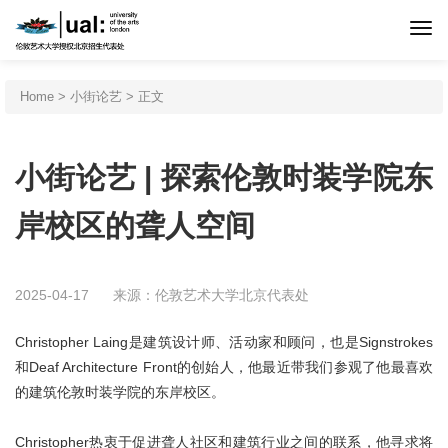
首页
Home
>
小街论艺
> 正文
伦艺介绍
小街论艺 | 探索伦敦时装学院东
申请程序
岸校区的聋人空间
专业设置
2025-04-17
来源：伦敦艺术大学北京代表处
北京预科
Christopher Laing是建筑设计师、活动家和顾问，也是Signstrokes
和Deaf Architecture Front的创始人，他最近带我们参观了他最喜欢
的建筑伦敦时装学院的东岸校区。
新闻活动
Christopher热衷于促进聋人社区和建筑行业之间的联系，他寻求将