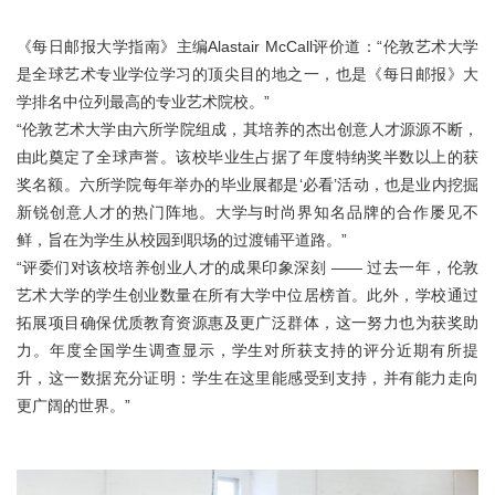
伦艺研学
《每日邮报大学指南》主编Alastair McCall评价道：“伦敦艺术大学
是全球艺术专业学位学习的顶尖目的地之一，也是《每日邮报》大
关于我们
学排名中位列最高的专业艺术院校。”
“伦敦艺术大学由六所学院组成，其培养的杰出创意人才源源不断，
在线咨询
由此奠定了全球声誉。该校毕业生占据了年度特纳奖半数以上的获
奖名额。六所学院每年举办的毕业展都是‘必看’活动，也是业内挖掘
新锐创意人才的热门阵地。大学与时尚界知名品牌的合作屡见不
鲜，旨在为学生从校园到职场的过渡铺平道路。”
“评委们对该校培养创业人才的成果印象深刻 —— 过去一年，伦敦
艺术大学的学生创业数量在所有大学中位居榜首。此外，学校通过
拓展项目确保优质教育资源惠及更广泛群体，这一努力也为获奖助
力。年度全国学生调查显示，学生对所获支持的评分近期有所提
升，这一数据充分证明：学生在这里能感受到支持，并有能力走向
更广阔的世界。”