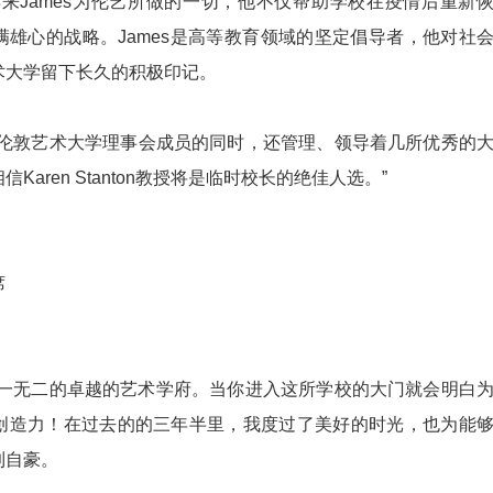
来James为伦艺所做的一切，他不仅帮助学校在疫情后重新
雄心的战略。James是高等教育领域的坚定倡导者，他对社
术大学留下长久的积极印记。
n教授作为伦敦艺术大学理事会成员的同时，还管理、领导着几所优秀的
aren Stanton教授将是临时校长的绝佳人选。”
席
独一无二的卓越的艺术学府。当你进入这所学校的大门就会明白
创造力！在过去的的三年半里，我度过了美好的时光，也为能
到自豪。