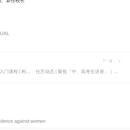
员、新任校长
UAL
下一篇
：
伦艺动态 | 2 周艺术学院入门课程 | 构建「纯艺」或「纺织品设计」方向作品集
伦艺动态 | 聚焦「中、高考生讲座」｜高效申请，直通伦艺！
iolence against women