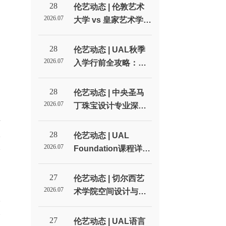
28
伦艺动态 | 伦敦艺术
2026.07
大学 vs 皇家艺术学
院：英国两大艺术名
校全方位对比_伦敦艺
28
伦艺动态 | UAL秋季
术大学北京招生代表
2026.07
入学行前全攻略：签
处
证、住宿和开学准备
清单_伦敦艺术大学北
28
伦艺动态 | 中央圣马
京招生代表处
2026.07
丁珠宝设计专业深度
理
解读：不只是做首饰_
伦敦艺术大学北京招
汉
28
伦艺动态 | UAL
生代表处
2026.07
Foundation课程详
公
解：预科到底学什
么？值不值得读？_伦
27
伦艺动态 | 切尔西艺
敦艺术大学北京招生
2026.07
术学院空间设计与室
联
代表处
内设计专业深度解读_
格
伦敦艺术大学北京招
27
伦艺动态 | UAL语言