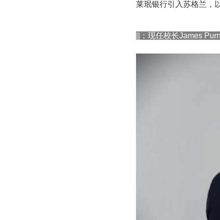
莱珉银行引入苏格兰，
||：现任校长James Purne