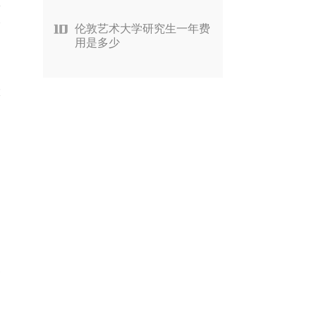
恢
会
伦敦艺术大学研究生一年费
用是多少
大
为
够