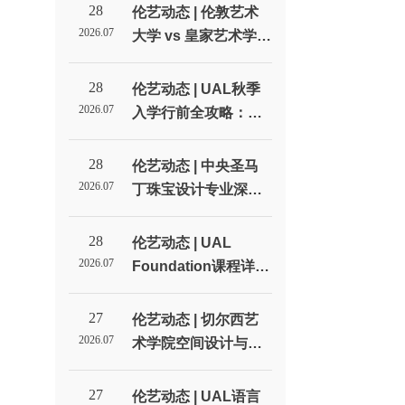
28
伦艺动态 | 伦敦艺术
2026.07
大学 vs 皇家艺术学
院：英国两大艺术名
校全方位对比_伦敦艺
28
伦艺动态 | UAL秋季
术大学北京招生代表
2026.07
入学行前全攻略：签
处
证、住宿和开学准备
清单_伦敦艺术大学北
28
伦艺动态 | 中央圣马
京招生代表处
2026.07
丁珠宝设计专业深度
解读：不只是做首饰_
伦敦艺术大学北京招
28
伦艺动态 | UAL
生代表处
2026.07
Foundation课程详
解：预科到底学什
么？值不值得读？_伦
27
伦艺动态 | 切尔西艺
敦艺术大学北京招生
2026.07
术学院空间设计与室
代表处
内设计专业深度解读_
伦敦艺术大学北京招
27
伦艺动态 | UAL语言