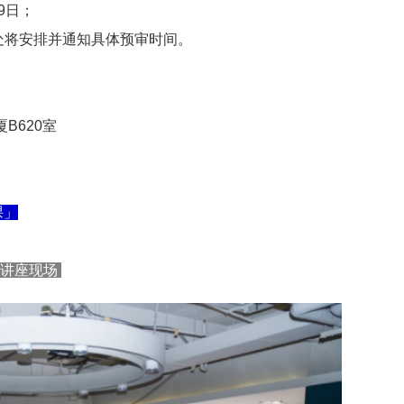
29日；
处将安排并通知具体预审时间。
B620室
课」
预科讲座现场