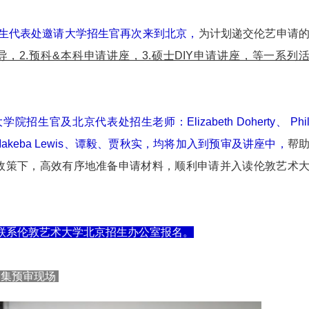
京招生代表处邀请大学招生官再次来到北京，
为计划递交伦艺申请
指导，2.预科&本科申请讲座，3.硕士DIY申请讲座，等一系列
招生官及北京代表处招生老师：Elizabeth Doherty、 Phi
re、Makeba Lewis、谭毅、贾秋实，均将加入到预审及讲座中，
帮
政策下，高效有序地准备申请材料，顺利申请并入读伦敦艺术
联系伦敦艺术大学北京招生办公室报名。
品集预审现场