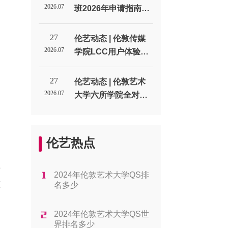
生代表处
2026.07
班2026年申请指南：
通过率、费用与课程
类型_伦敦艺术大学北
27
伦艺动态 | 伦敦传媒
京招生代表处
2026.07
学院LCC用户体验设
计UX专业申请全解析
_伦敦艺术大学北京招
27
伦艺动态 | 伦敦艺术
生代表处
2026.07
大学六所学院全对
比：帮你找到最适合
的方向_伦敦艺术大学
北京招生代表处
伦艺热点
手
2024年伦敦艺术大学QS排
孩
名多少
2024年伦敦艺术大学QS世
界排名多少