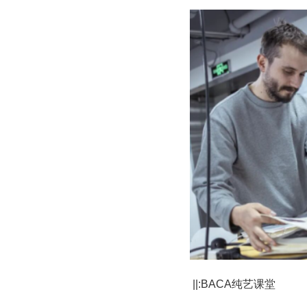
||:BACA纯艺课堂