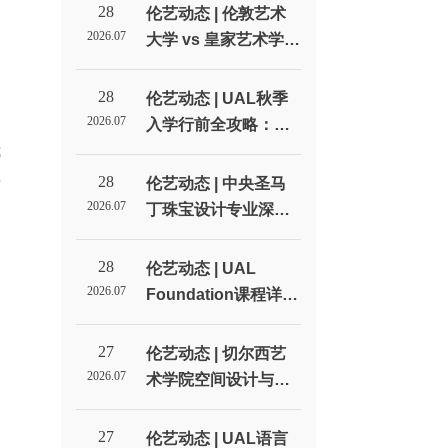
28
伦艺动态 | 伦敦艺术
2026.07
大学 vs 皇家艺术学
院：英国两大艺术名
校全方位对比_伦敦艺
28
伦艺动态 | UAL秋季
术大学北京招生代表
2026.07
入学行前全攻略：签
处
我
证、住宿和开学准备
清单_伦敦艺术大学北
28
希
伦艺动态 | 中央圣马
京招生代表处
2026.07
丁珠宝设计专业深度
是
解读：不只是做首饰_
伦敦艺术大学北京招
28
伦艺动态 | UAL
生代表处
2026.07
Foundation课程详
解：预科到底学什
么？值不值得读？_伦
27
伦艺动态 | 切尔西艺
敦艺术大学北京招生
2026.07
术学院空间设计与室
代表处
内设计专业深度解读_
伦敦艺术大学北京招
27
伦艺动态 | UAL语言