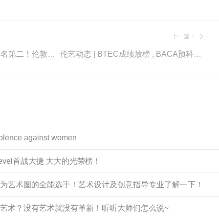
下一篇
：
伦艺动态 | 不仅是世界排名第二！伦敦艺术大学2021/22学年还获得了哪些卓越成就？
伦艺动态 | BTEC成绩放榜 , BACA预科生再创佳绩 , 全员通过！
iolence against women
Level首战大捷 大大的光荣榜！
如何成为艺术圈的全能选手！艺术设计及创意指导专业了解一下！
学习艺术？没有艺术就没有革新！听听大师们怎么说~