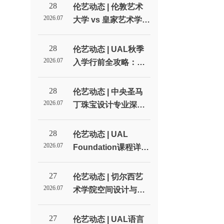
28
伦艺动态 | 伦敦艺术
2026.07
大学 vs 皇家艺术学
院：英国两大艺术名
校全方位对比_伦敦艺
28
伦艺动态 | UAL秋季
术大学北京招生代表
2026.07
入学行前全攻略：签
处
证、住宿和开学准备
清单_伦敦艺术大学北
28
伦艺动态 | 中央圣马
京招生代表处
2026.07
丁珠宝设计专业深度
解读：不只是做首饰_
伦敦艺术大学北京招
28
伦艺动态 | UAL
生代表处
2026.07
Foundation课程详
解：预科到底学什
么？值不值得读？_伦
27
伦艺动态 | 切尔西艺
敦艺术大学北京招生
2026.07
术学院空间设计与室
代表处
内设计专业深度解读_
伦敦艺术大学北京招
27
伦艺动态 | UAL语言