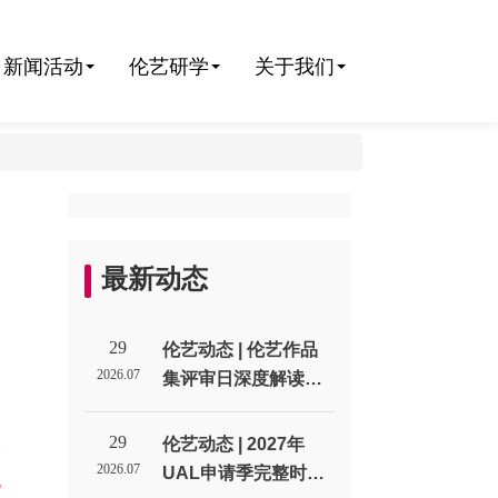
新闻活动
伦艺研学
关于我们
9
最新动态
29
伦艺动态 | 伦艺作品
2026.07
集评审日深度解读：
招生官到底在作品集
里找什么？_伦敦艺术
29
伦艺动态 | 2027年
入
大学北京招生代表处
2026.07
UAL申请季完整时间
无