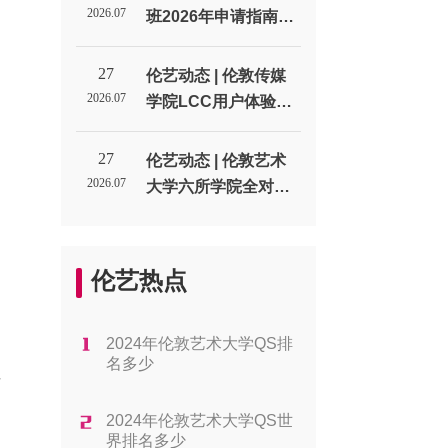
生代表处
2026.07
班2026年申请指南：
通过率、费用与课程
类型_伦敦艺术大学北
27
伦艺动态 | 伦敦传媒
京招生代表处
2026.07
学院LCC用户体验设
计UX专业申请全解析
_伦敦艺术大学北京招
27
伦艺动态 | 伦敦艺术
生代表处
2026.07
大学六所学院全对
比：帮你找到最适合
的方向_伦敦艺术大学
）
北京招生代表处
伦艺热点
2024年伦敦艺术大学QS排
名多少
请
2024年伦敦艺术大学QS世
界排名多少