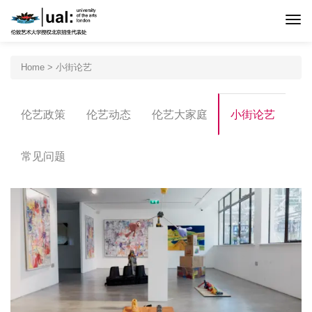
首页
Home
>
小街论艺
伦艺介绍
伦艺政策
伦艺动态
伦艺大家庭
小街论艺
申请程序
常见问题
专业设置
北京预科
新闻活动