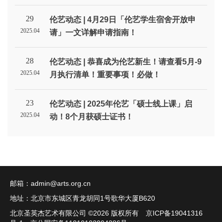
29
伦艺动态 | 4月29日「伦艺学生宿舍开放申
2025.04
请」一文详解申请指南！
28
伦艺动态 | 恭喜成为伦艺新生！请查看5月-9
2025.04
月执行清单！重要事项！必做！
23
伦艺动态 | 2025年伦艺「硕士线上课」启
2025.04
动！8个月获硕士证书！
邮箱：
admin@arts.org.cn
地址：北京市东城区青龙胡同1号歌华大厦B620
北京圣英杰艺术有限公司 ©
2026 版权所有 京ICP备19041316