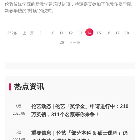
伦敦传媒学院的新教学建筑以封顶，特邀嘉宾参加了伦敦传媒学院
新教学楼的“封顶”的仪式。
..
..
252条
上一页
1
10
11
12
13
14
15
16
17
18
26
下一页
热点资讯
05
伦艺动态 | 伦艺「奖学金」申请进行中：210
2025.06
万英镑，311个名额等你来争！
30
重要信息｜伦艺「部分本科 & 硕士课程」仍