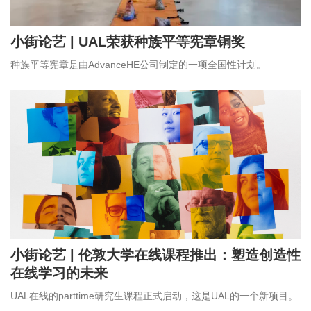
伦艺研学
小街论艺 | UAL荣获种族平等宪章铜奖
关于我们
种族平等宪章是由AdvanceHE公司制定的一项全国性计划。
在线咨询
小街论艺 | 伦敦大学在线课程推出：塑造创造性
在线学习的未来
UAL在线的parttime研究生课程正式启动，这是UAL的一个新项目。