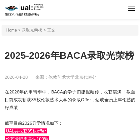
首页
Home
>
录取光荣榜
> 正文
伦艺介绍
2025-2026年BACA录取光荣榜
申请程序
2026-04-28
来源：伦敦艺术大学北京代表处
专业设置
在2026年的申请季中，BACA的学子们捷报频传，收获满满！截至
目前成功斩获85枚伦敦艺术大学的录取Offer，达成全员上岸伦艺的
北京预科
好成绩！
截至目前2026升学情况如下：
新闻活动
UAL共收获85枚offer
伦艺录取率高达100%