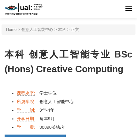
首页
Home
>
创意人工智能中心
>
本科
> 正文
伦艺介绍
本科 创意人工智能专业 BSc
申请程序
(Hons) Creative Computing
专业设置
课程水平:
学士学位
所属学院:
创意人工智能中心
北京预科
学 制:
3年-4年
开学日期:
每年9月
新闻活动
学 费:
30890英镑/年