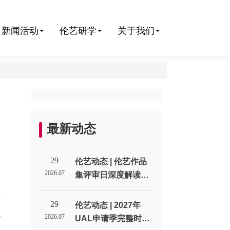
新闻活动
伦艺研学
关于我们
最新动态
29
伦艺动态 | 伦艺作品
2026.07
集评审日深度解读：
招生官到底在作品集
好
里找什么？_伦敦艺术
29
伦艺动态 | 2027年
包
大学北京招生代表处
2026.07
UAL申请季完整时间