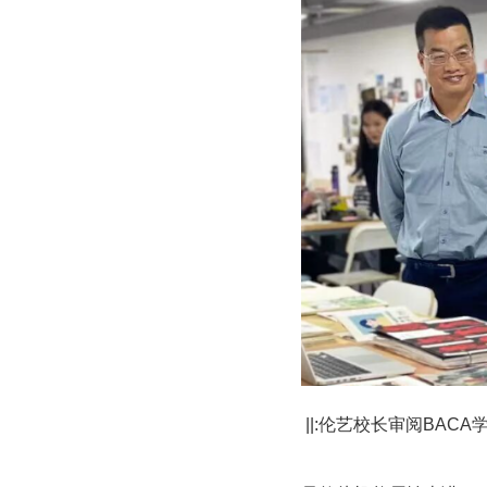
||:伦艺校长审阅BACA