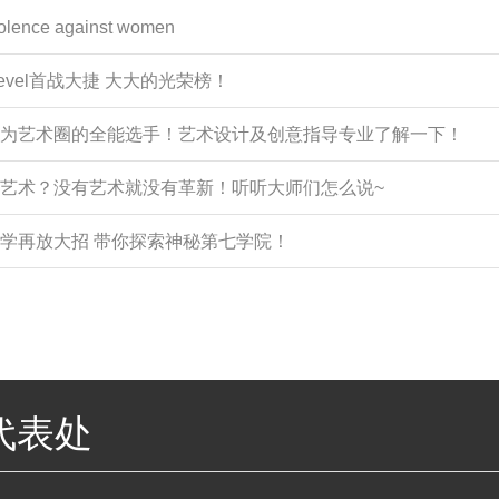
iolence against women
Level首战大捷 大大的光荣榜！
如何成为艺术圈的全能选手！艺术设计及创意指导专业了解一下！
学习艺术？没有艺术就没有革新！听听大师们怎么说~
术大学再放大招 带你探索神秘第七学院！
代表处