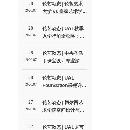
28
伦艺动态 | 伦敦艺术
2026.07
大学 vs 皇家艺术学
院：英国两大艺术名
校全方位对比_伦敦艺
28
伦艺动态 | UAL秋季
术大学北京招生代表
2026.07
入学行前全攻略：签
处
证、住宿和开学准备
清单_伦敦艺术大学北
28
伦艺动态 | 中央圣马
持
京招生代表处
2026.07
丁珠宝设计专业深度
大
解读：不只是做首饰_
课
伦敦艺术大学北京招
28
伦艺动态 | UAL
生代表处
2026.07
Foundation课程详
解：预科到底学什
么？值不值得读？_伦
27
伦艺动态 | 切尔西艺
敦艺术大学北京招生
2026.07
术学院空间设计与室
代表处
内设计专业深度解读_
伦敦艺术大学北京招
27
伦艺动态 | UAL语言