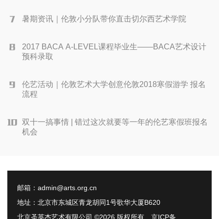
暑期资讯｜伦敦小分队带你直击切尔西艺术学院
2017 BACA A-LEVEL课程毕业生——BACA艺术设计
预科录取
伦艺活动｜伦敦艺术大学创意伦敦2018寒假游学 报名
流程
双十一搞事情 | 错过这次就要等一年的伦艺寒假班报名
机会
邮箱：
admin@arts.org.cn
地址：北京市东城区青龙胡同1号歌华大厦B620
北京圣英杰艺术有限公司 ©
2026 版权所有 京ICP备