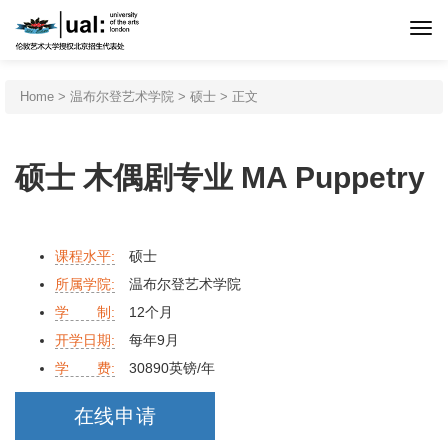
首页
Home
>
温布尔登艺术学院
>
硕士
> 正文
伦艺介绍
硕士 木偶剧专业 MA Puppetry
申请程序
课程水平:
硕士
专业设置
所属学院:
温布尔登艺术学院
学 制:
12个月
北京预科
开学日期:
每年9月
学 费:
30890英镑/年
新闻活动
在线申请