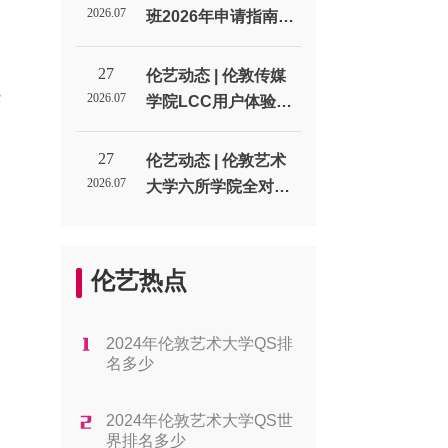
生代表处
2026.07
班2026年申请指南：
通过率、费用与课程
的
类型_伦敦艺术大学北
27
伦艺动态 | 伦敦传媒
京招生代表处
经
2026.07
学院LCC用户体验设
计UX专业申请全解析
_伦敦艺术大学北京招
27
伦艺动态 | 伦敦艺术
生代表处
2026.07
大学六所学院全对
比：帮你找到最适合
的方向_伦敦艺术大学
北京招生代表处
伦艺热点
2024年伦敦艺术大学QS排
名多少
2024年伦敦艺术大学QS世
界排名多少