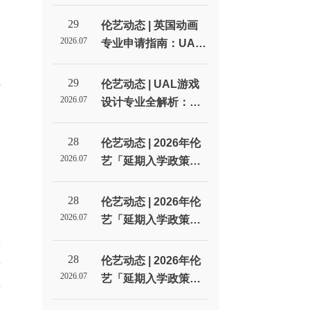
线：从选校到拿Offer
的每一步_伦敦艺术大
29
伦艺动态 | 英国动画
学北京招生代表处
2026.07
专业申请指南：UAL
动画方向的四种选择_
问
伦敦艺术大学北京招
29
伦艺动态 | UAL游戏
下
生代表处
2026.07
设计专业全解析：从
LCC到CSM，游戏设
计到底学什么？_伦敦
28
伦艺动态 | 2026年伦
艺术大学北京招生代
2026.07
艺「延期入学政策」
表处
全解析！
28
伦艺动态 | 2026年伦
2026.07
艺「延期入学政策」
全解析！
果
28
伦艺动态 | 2026年伦
前
2026.07
艺「延期入学政策」
帮
全解析！