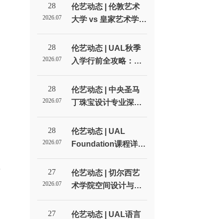
28
伦艺动态 | 伦敦艺术
2026.07
大学 vs 皇家艺术学
院：英国两大艺术名
校全方位对比_伦敦艺
28
伦艺动态 | UAL秋季
术大学北京招生代表
2026.07
入学行前全攻略：签
的
处
证、住宿和开学准备
如
清单_伦敦艺术大学北
28
伦艺动态 | 中央圣马
京招生代表处
2026.07
丁珠宝设计专业深度
解读：不只是做首饰_
伦敦艺术大学北京招
28
伦艺动态 | UAL
生代表处
2026.07
Foundation课程详
门
解：预科到底学什
么？值不值得读？_伦
27
面
伦艺动态 | 切尔西艺
敦艺术大学北京招生
2026.07
术学院空间设计与室
代表处
内设计专业深度解读_
伦敦艺术大学北京招
27
伦艺动态 | UAL语言