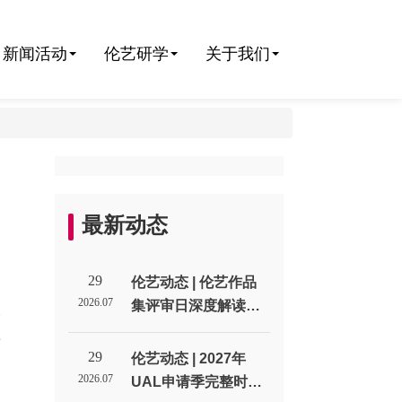
新闻活动
伦艺研学
关于我们
最新动态
29
伦艺动态 | 伦艺作品
2026.07
集评审日深度解读：
个
招生官到底在作品集
面
里找什么？_伦敦艺术
29
伦艺动态 | 2027年
大学北京招生代表处
2026.07
UAL申请季完整时间