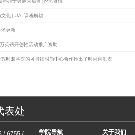
9年硕士男装秀后台 |伦艺资讯
化 | UAL课程解锁
要求更新
0万英镑开创性活动推广资助
伦敦时装学院的可持续时尚中心合作推出了时尚词汇表
代表处
学院导航
关于我们
 / 6755 /